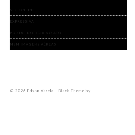
S. J. ONLINE
EXPRESSIVA
PORTAL NOTÍCIA NO ATO
MSM IMAGENS AÉREAS
© 2026 Edson Varela
–
Black Theme by
ZThemes Studio