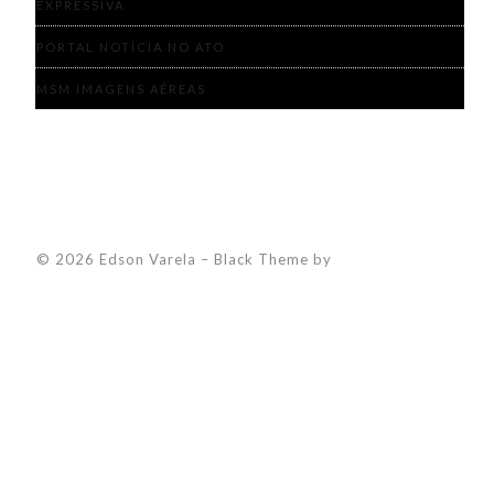
EXPRESSIVA
PORTAL NOTÍCIA NO ATO
MSM IMAGENS AÉREAS
© 2026 Edson Varela
–
Black Theme by
ZThemes Studio