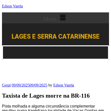
Edson Varela
Menu
LAGES E SERRA CATARINENSE
Geral
09/09/2025
09/09/2025
by
Edson Varela
Taxista de Lages morre na BR-116
Pista molhada e alguma circunstância complementar
resultou numa tragédiana localidade de Vacas Gordas em