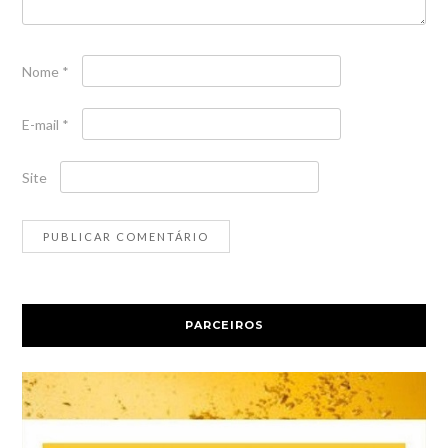
Nome
*
E-mail
*
Site
PARCEIROS