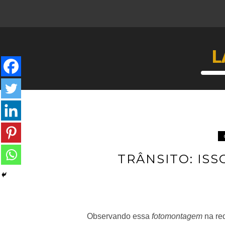
L
TRÂNSITO: IS
Observando essa
fotomontagem
na red