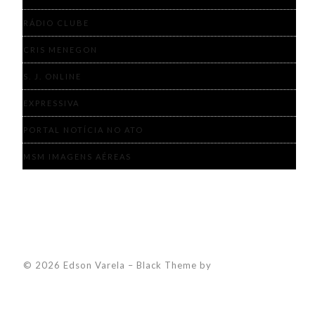
RÁDIO CLUBE
CRIS MENEGON
S. J. ONLINE
EXPRESSIVA
PORTAL NOTÍCIA NO ATO
MSM IMAGENS AÉREAS
© 2026 Edson Varela
–
Black Theme by
ZThemes Studio