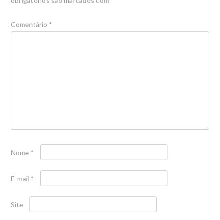
obrigatórios são marcados com
*
Comentário
*
Nome
*
E-mail
*
Site