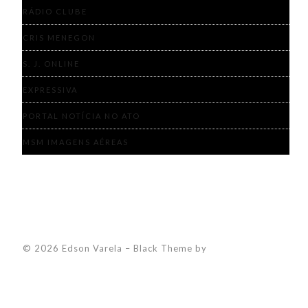
RÁDIO CLUBE
CRIS MENEGON
S. J. ONLINE
EXPRESSIVA
PORTAL NOTÍCIA NO ATO
MSM IMAGENS AÉREAS
© 2026 Edson Varela
–
Black Theme by
ZThemes Studio