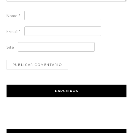
Nome
*
E-mail
*
Site
PARCEIROS