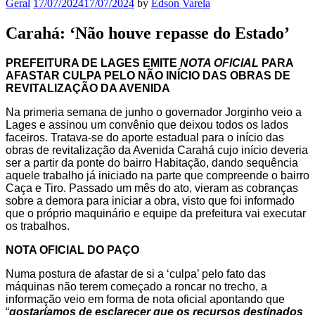
Geral
17/07/2024
17/07/2024
by
Edson Varela
Carahá: ‘Não houve repasse do Estado’
PREFEITURA DE LAGES EMITE
NOTA OFICIAL
PARA
AFASTAR CULPA PELO NÃO INÍCIO DAS OBRAS DE
REVITALIZAÇÃO DA AVENIDA
Na primeria semana de junho o governador Jorginho veio a
Lages e assinou um convênio que deixou todos os lados
faceiros. Tratava-se do aporte estadual para o início das
obras de revitalização da Avenida Carahá cujo início deveria
ser a partir da ponte do bairro Habitação, dando sequência
aquele trabalho já iniciado na parte que compreende o bairro
Caça e Tiro. Passado um mês do ato, vieram as cobranças
sobre a demora para iniciar a obra, visto que foi informado
que o próprio maquinário e equipe da prefeitura vai executar
os trabalhos.
NOTA OFICIAL DO PAÇO
Numa postura de afastar de si a ‘culpa’ pelo fato das
máquinas não terem começado a roncar no trecho, a
informação veio em forma de nota oficial apontando que
“
gostaríamos de esclarecer que os recursos destinados