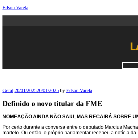
Edson Varela
L
Geral
20/01/2025
20/01/2025
by
Edson Varela
Definido o novo titular da FME
NOMEAÇÃO AINDA NÃO SAIU, MAS RECAIRÁ SOBRE 
Por certo durante a conversa entre o deputado Marcius Machad
martelo. Ou então, o próprio parlamentar recebeu a notícia d