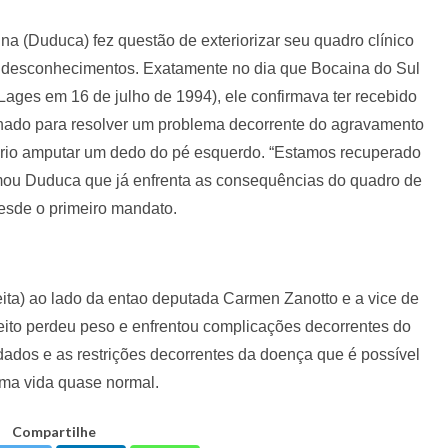
ina (Duduca) fez questão de exteriorizar seu quadro clínico
r desconhecimentos. Exatamente no dia que Bocaina do Sul
ges em 16 de julho de 1994), ele confirmava ter recebido
ernado para resolver um problema decorrente do agravamento
sário amputar um dedo do pé esquerdo. “Estamos recuperado
irmou Duduca que já enfrenta as consequências do quadro de
esde o primeiro mandato.
ita) ao lado da entao deputada Carmen Zanotto e a vice de
eito perdeu peso e enfrentou complicações decorrentes do
dados e as restrições decorrentes da doença que é possível
uma vida quase normal.
Compartilhe