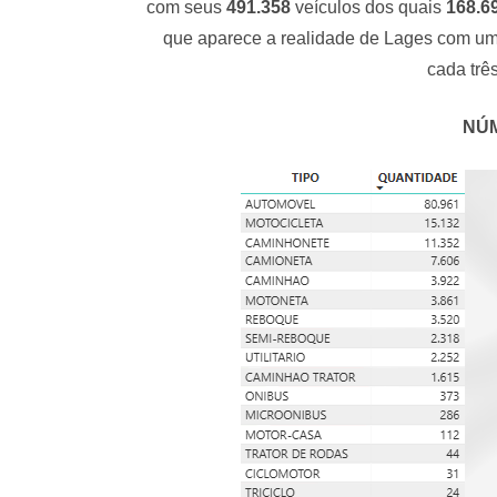
com seus
491.358
veículos dos quais
168.6
que aparece a realidade de Lages com um
cada trê
NÚ