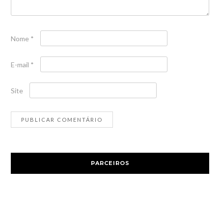
Nome
*
E-mail
*
Site
PARCEIROS