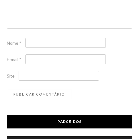
Nome
*
E-mail
*
Site
PARCEIROS