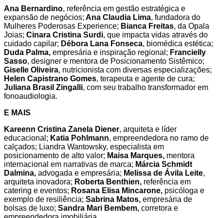
Ana Bernardino
, referência em gestão estratégica e
expansão de negócios;
Ana Claudia Lima
, fundadora do
Mulheres Poderosas Experience;
Bianca Freitas
, da Opala
Joias;
Cinara Cristina Surdi
, que impacta vidas através do
cuidado capilar;
Débora Lana Fonseca
, biomédica estética;
Duda Palma,
empresária e inspiração regional;
Francielly
Sasso
, designer e mentora de Posicionamento Sistêmico;
Giselle Oliveira
, nutricionista com diversas especializações;
Helen Capistrano Gomes
, terapeuta e agente de cura;
Juliana Brasil Zingalli
, com seu trabalho transformador em
fonoaudiologia.
E MAIS
Kareenn Cristina Zanela Diener
, arquiteta e líder
educacional;
Katia Pohlmann
, empreendedora no ramo de
calçados; Liandra Wantowsky, especialista em
posicionamento de alto valor;
Maisa Marques,
mentora
internacional em narrativas de marca;
Márcia Schmidt
Dalmina,
advogada e empresária;
Melissa de Ávila Leite
,
arquiteta inovadora;
Roberta Benthien,
referência em
catering e eventos;
Rosana Elisa Mincarone,
psicóloga e
exemplo de resiliência;
Sabrina Matos,
empresária de
bolsas de luxo;
Sandra Mari Bembem,
corretora e
empreendedora imobiliária