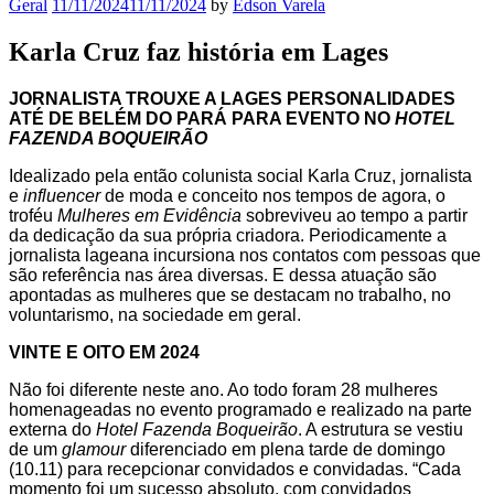
Geral
11/11/2024
11/11/2024
by
Edson Varela
Karla Cruz faz história em Lages
JORNALISTA TROUXE A LAGES PERSONALIDADES
ATÉ DE BELÉM DO PARÁ PARA EVENTO NO
HOTEL
FAZENDA BOQUEIRÃO
Idealizado pela então colunista social Karla Cruz, jornalista
e
influencer
de moda e conceito nos tempos de agora, o
troféu
Mulheres em Evidência
sobreviveu ao tempo a partir
da dedicação da sua própria criadora. Periodicamente a
jornalista lageana incursiona nos contatos com pessoas que
são referência nas área diversas. E dessa atuação são
apontadas as mulheres que se destacam no trabalho, no
voluntarismo, na sociedade em geral.
VINTE E OITO EM 2024
Não foi diferente neste ano. Ao todo foram 28 mulheres
homenageadas no evento programado e realizado na parte
externa do
Hotel Fazenda Boqueirão
. A estrutura se vestiu
de um
glamour
diferenciado em plena tarde de domingo
(10.11) para recepcionar convidados e convidadas. “Cada
momento foi um sucesso absoluto, com convidados