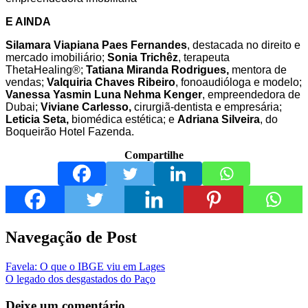
E AINDA
Silamara Viapiana Paes Fernandes
, destacada no direito e
mercado imobiliário;
Sonia Trichêz
, terapeuta
ThetaHealing®️;
Tatiana Miranda Rodrigues,
mentora de
vendas;
Valquiria Chaves Ribeiro
, fonoaudióloga e modelo;
Vanessa Yasmin Luna Nehma Kenger
, empreendedora de
Dubai;
Viviane Carlesso,
cirurgiã-dentista e empresária;
Leticia Seta,
biomédica estética; e
Adriana Silveira
, do
Boqueirão Hotel Fazenda.
Compartilhe
Navegação de Post
Favela: O que o IBGE viu em Lages
O legado dos desgastados do Paço
Deixe um comentário