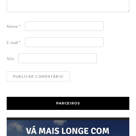
Nome
*
E-mail
*
Site
PARCEIROS