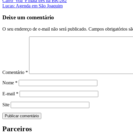
Carro ‘voa’ e mata três na BR-282
Lucas: Agenda em São Joaquim
Deixe um comentário
O seu endereço de e-mail não será publicado.
Campos obrigatórios s
Comentário
*
Nome
*
E-mail
*
Site
Parceiros